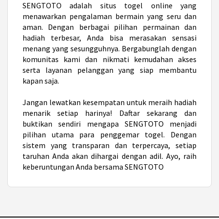
SENGTOTO
adalah situs togel online yang
menawarkan pengalaman bermain yang seru dan
aman. Dengan berbagai pilihan permainan dan
hadiah terbesar, Anda bisa merasakan sensasi
menang yang sesungguhnya. Bergabunglah dengan
komunitas kami dan nikmati kemudahan akses
serta layanan pelanggan yang siap membantu
kapan saja.
Jangan lewatkan kesempatan untuk meraih hadiah
menarik setiap harinya! Daftar sekarang dan
buktikan sendiri mengapa SENGTOTO menjadi
pilihan utama para penggemar togel. Dengan
sistem yang transparan dan terpercaya, setiap
taruhan Anda akan dihargai dengan adil. Ayo, raih
keberuntungan Anda bersama SENGTOTO