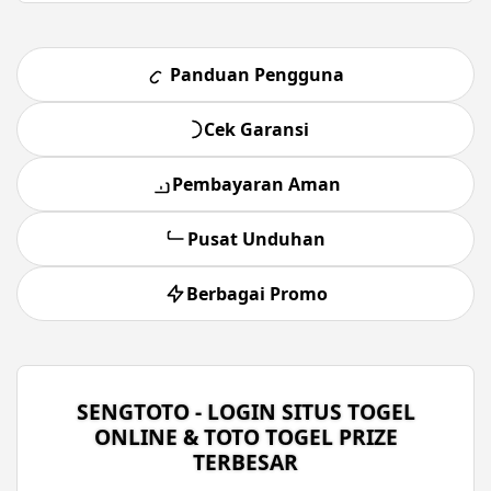
Panduan Pengguna
Cek Garansi
Pembayaran Aman
Pusat Unduhan
Berbagai Promo
SENGTOTO - LOGIN SITUS TOGEL
ONLINE & TOTO TOGEL PRIZE
TERBESAR