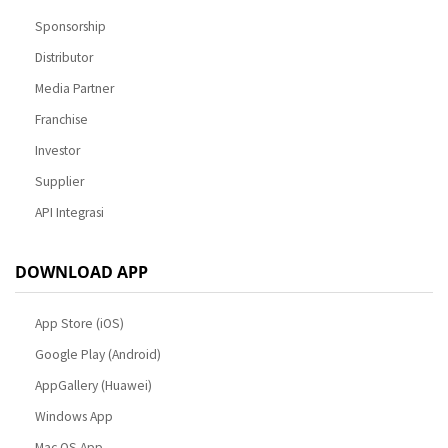
Sponsorship
Distributor
Media Partner
Franchise
Investor
Supplier
API Integrasi
DOWNLOAD APP
App Store (iOS)
Google Play (Android)
AppGallery (Huawei)
Windows App
Mac OS App