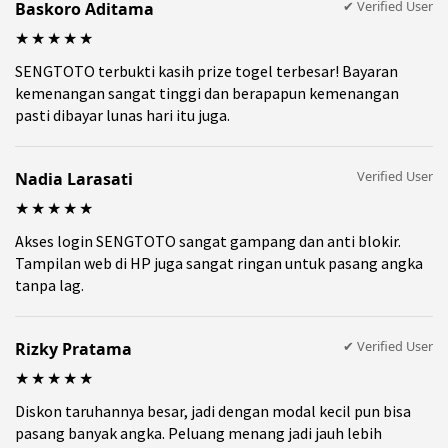
✔ Verified User
Baskoro Aditama
★★★★★
SENGTOTO terbukti kasih prize togel terbesar! Bayaran
kemenangan sangat tinggi dan berapapun kemenangan
pasti dibayar lunas hari itu juga.
Verified User
Nadia Larasati
★★★★★
Akses login SENGTOTO sangat gampang dan anti blokir.
Tampilan web di HP juga sangat ringan untuk pasang angka
tanpa lag.
✔ Verified User
Rizky Pratama
★★★★★
Diskon taruhannya besar, jadi dengan modal kecil pun bisa
pasang banyak angka. Peluang menang jadi jauh lebih